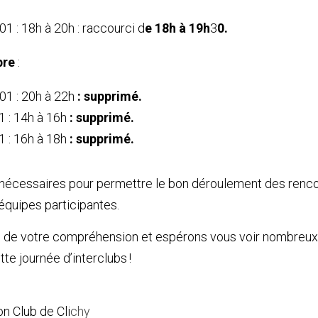
1 : 18h à 20h : raccourci 
d
e 18h à 19h
3
0.
b
r
e
 :
01 : 20h à 22
h
 : supprimé.
 : 14h à 16
h
 : supprimé.
 : 16h à 18
h
 : supprimé.
écessaires pour permettre le bon déroulement des rencont
 équipes participantes.
de votre compréhension et espérons vous voir nombreux 
te journée d’interclubs ! 
n Club de Cli
chy