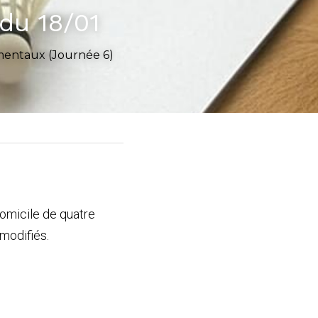
du 18/01
ementaux (Journée 6)
domicile de
quatre 
modifiés.