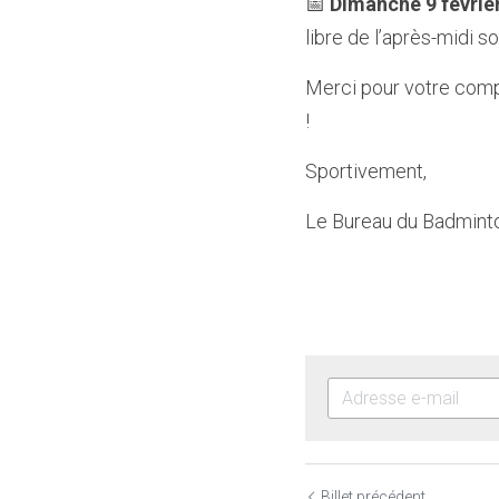
📅 
Dimanche 9 févrie
libre de l’après-midi 
Merci pour votre compr
!  
Sportivement,  
Le Bureau du Badminto
Billet précédent