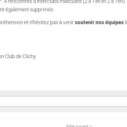
r
 : 4 rencontres d’interclubs masculins (2 à 14h et 2 à 16h
sont également supprimés.
éhension et n’hésitez pas à venir 
soutenir nos équipes
 
n Club de Clichy
Billet suivant