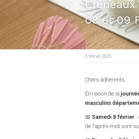
Créneaux 
08 et 09 F
3 février 2025
Chers adhérents,  
En raison de la 
journé
masculins départem
📅 
Samedi 8 février
 :
de l’après-midi sont s