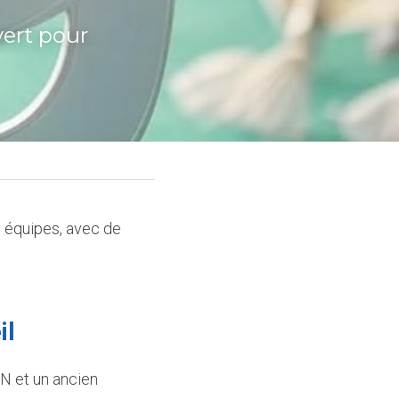
ert pour 
 équipes, avec de 
il
N et un ancien 