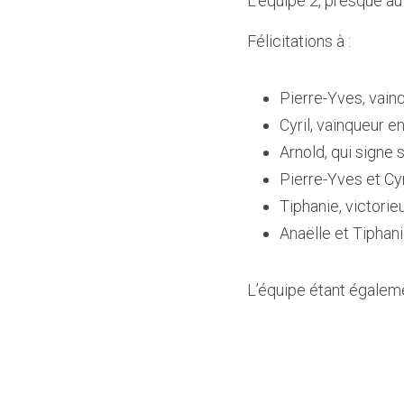
L’équipe 2, presque au
Félicitations à :  
Pierre-Yves, vain
Cyril, vainqueur 
Arnold, qui signe
Pierre-Yves et Cy
Tiphanie, victori
Anaëlle et Tiphan
L’équipe étant égalemen