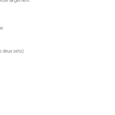
pose largement.  
.  
 deux sets).  