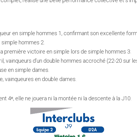
 complet, réalise une belle performance collective et s’im
queur en simple hommes 1, confirmant son excellente forme
en simple hommes 2.  
 sa première victoire en simple lors de simple hommes 3. 
ril, vainqueurs d’un double hommes accroché (22-20 sur les
euse en simple dames.  
ie, vainqueures en double dames.  
t 4ᵉ, elle ne jouera ni la montée ni la descente à la J10.  