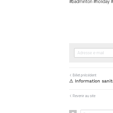
#badminton
#holiday
#
Billet précédent
⚠️ Information sanit
Revenir au site