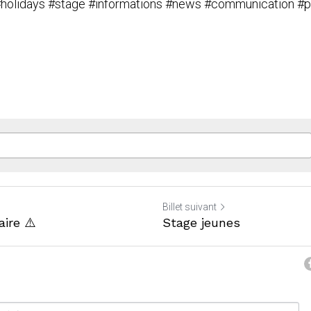
holidays
#stage
#informations
#news
#communication
#p
Billet suivant
aire ⚠️
Stage jeunes